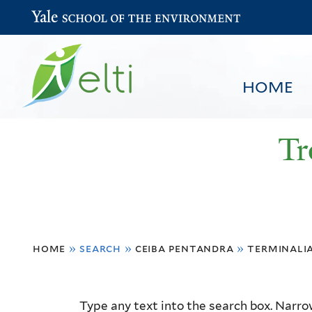
Yale School of the Environment
HOME
Tr
You
HOME
BROWSE
SEARCH
home
»
search
»
ceiba pentandra
»
terminali
are
here
Resource
Type any text into the search box. Narrow