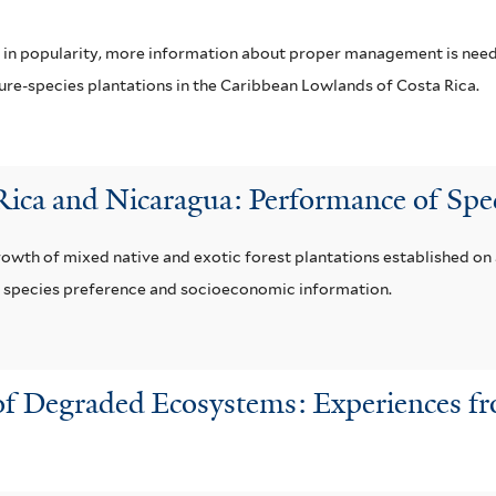
a
ns in popularity, more information about proper management is ne
i
pure-species plantations in the Caribbean Lowlands of Costa Rica.
l
a
 Rica and Nicaragua: Performance of Spe
b
l
growth of mixed native and exotic forest plantations established o
er species preference and socioeconomic information.
e
f
i
 of Degraded Ecosystems: Experiences f
l
t