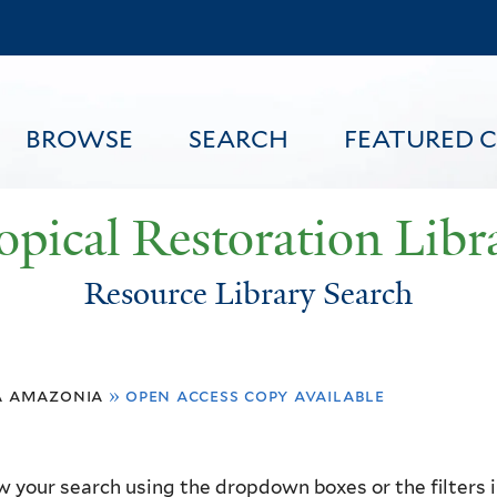
Skip
to
main
content
BROWSE
SEARCH
FEATURED 
opical Restoration Libr
Resource Library Search
FEATURED CONTENT
a amazonia
»
open access copy available
 your search using the dropdown boxes or the filters in 