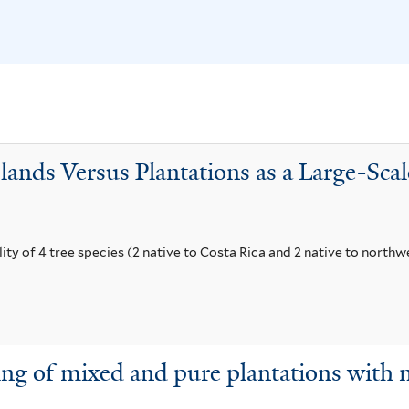
a
a
f
c
i
c
l
e
t
e
s
slands Versus Plantations as a Large-Sca
r
s
c
y of 4 tree species (2 native to Costa Rica and 2 native to northw
o
p
y
a
ng of mixed and pure plantations with n
v