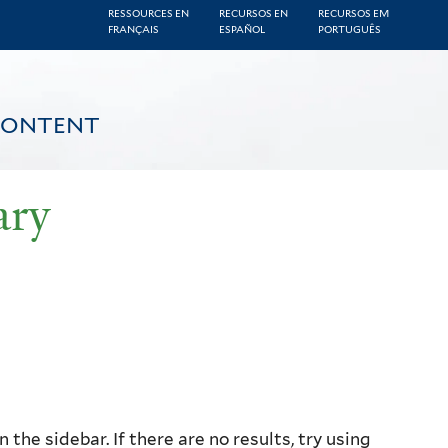
RESSOURCES EN
RECURSOS EN
RECURSOS EM
FRANÇAIS
ESPAÑOL
PORTUGUÊS
CONTENT
ary
the sidebar. If there are no results, try using