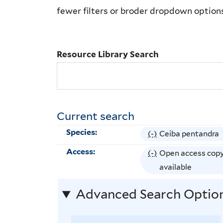
Library
fewer filters or broder dropdown option
Search
Resource Library Search
Current search
Species:
(-)
R
Ceiba pentandra
e
Access:
(-)
R
Open access cop
m
e
available
o
m
v
Advanced Search Optio
o
e
v
C
e