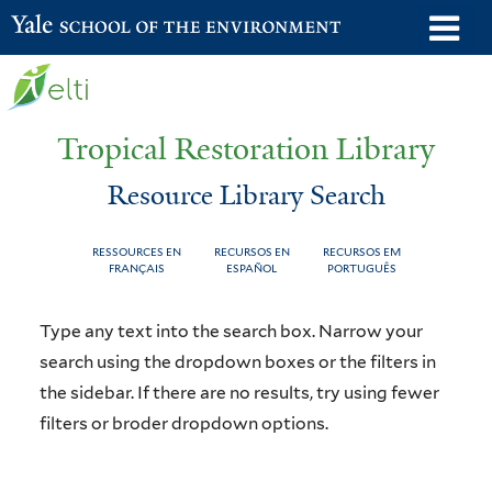
Skip
o
Yale School of the Environment
to
m
main
n
content
Tropical Restoration Library
Resource Library Search
RESSOURCES EN
RECURSOS EN
RECURSOS EM
FRANÇAIS
ESPAÑOL
PORTUGUÊS
Resource
You
Type any text into the search box. Narrow your
Library
are
search using the dropdown boxes or the filters in
the sidebar. If there are no results, try using fewer
Search
here
filters or broder dropdown options.