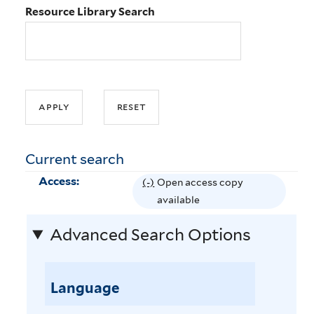
Resource Library Search
Current search
Access:
(-)
R
Open access copy
e
available
m
Advanced Search Options
o
v
e
Language
O
p