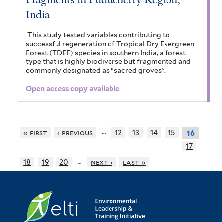
Fragments in Puducherry Region,
India
This study tested variables contributing to
successful regeneration of Tropical Dry Evergreen
Forest (TDEF) species in southern India, a forest
type that is highly biodiverse but fragmented and
commonly designated as “sacred groves”.
Open access copy available
…
« first
‹ previous
12
13
14
15
16
17
…
18
19
20
next ›
last »