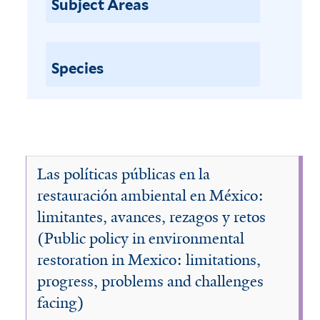
Subject Areas
e
b
l
n
e
a
f
Species
i
c
l
c
t
e
e
r
s
Las políticas públicas en la
s
restauración ambiental en México:
c
limitantes, avances, rezagos y retos
o
(Public policy in environmental
restoration in Mexico: limitations,
p
progress, problems and challenges
y
facing)
a