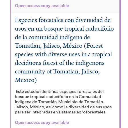
v
Open access copy available
a
Especies forestales con diversidad de
i
usos en un bosque tropical caducifolio
l
de la comunidad indígena de
Tomatlan, Jalisco, México (Forest
a
species with diverse uses in a tropical
b
deciduous forest of the indigenous
l
community of Tomatlan, Jalisco,
e
Mexico)
f
Este estudio identifica especies forestales del
i
bosque tropical caducifolio en la Comunidad
Indígena de Tomatlán, Municipio de Tomatlán,
l
Jalisco, México, así como
la diversidad de sus usos
para ser integradas en sistemas agroforestales.
t
Open access copy available
e