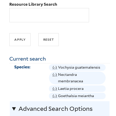
Resource Library Search
Current search
Species:
(-)
R
Vochysia guatemalensis
e
(-)
R
Nectandra
m
e
membranacea
o
m
(-)
R
Laetia procera
v
o
e
(-)
R
Goethalsia meiantha
e
v
m
e
V
e
Advanced Search Options
o
m
o
N
v
o