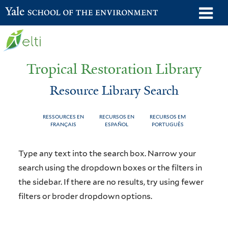
Skip
o
Yale School of the Environment
to
m
main
n
content
Tropical Restoration Library
Resource Library Search
RESSOURCES EN
RECURSOS EN
RECURSOS EM
FRANÇAIS
ESPAÑOL
PORTUGUÊS
Resource
You
Type any text into the search box. Narrow your
Library
are
search using the dropdown boxes or the filters in
the sidebar. If there are no results, try using fewer
Search
here
filters or broder dropdown options.