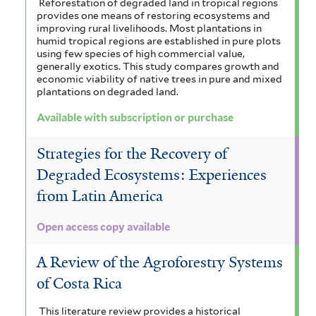
Reforestation of degraded land in tropical regions
f
t
i
r
provides one means of restoring ecosystems and
e
i
improving rural livelihoods. Most plantations in
h
l
l
a
m
humid tropical regions are established in pure plots
t
using few species of high commercial value,
a
t
n
a
generally exotics. This study compares growth and
e
economic viability of native trees in pure and mixed
f
r
e
a
l
plantations on degraded land.
i
r
c
e
Available with subscription or purchase
l
e
n
Strategies for the Recovery of
t
a
s
Degraded Ecosystems: Experiences
e
f
i
from Latin America
r
i
s
Open access copy available
l
f
A Review of the Agroforestry Systems
t
i
of Costa Rica
e
l
r
This literature review provides a historical
t