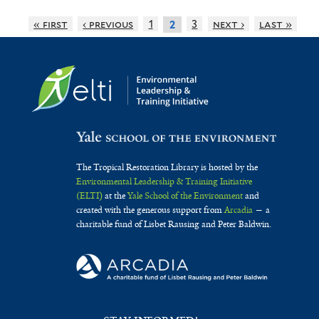
« first
‹ previous
1
3
next ›
last »
2
The Tropical Restoration Library is hosted by the
Environmental Leadership & Training Initiative
(ELTI)
at the
Yale School of the Environment
and
created with the generous support from
Arcadia
— a
charitable fund of Lisbet Rausing and Peter Baldwin.