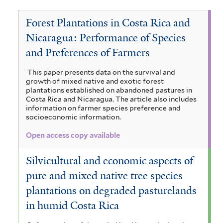
e
a
N
e
c
a
Forest Plantations in Costa Rica and
t
e
e
V
c
Nicaragua: Performance of Species
h
t
c
i
o
and Preferences of Farmers
a
a
i
t
c
a
This paper presents data on the survival and
l
a
a
u
h
growth of mixed native and exotic forest
r
s
plantations established on abandoned pastures in
p
n
y
Costa Rica and Nicaragua. The article also includes
i
i
information on farmer species preference and
r
d
c
s
socioeconomic information.
u
a
o
r
i
l
Open access copy available
m
c
i
a
a
f
Silvicultural and economic aspects of
e
e
m
g
o
pure and mixed native tree species
i
r
r
e
u
plantations on degraded pasturelands
m
a
a
m
a
i
in humid Costa Rica
n
f
s
b
t