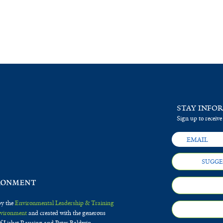
STAY INFO
Sign up to receive
SUGGE
by the
Environmental Leadership & Training
Environment
and created with the generous
f Lisbet Rausing and Peter Baldwin.