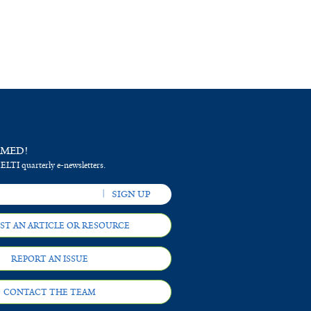
RMED!
 ELTI quarterly e-newsletters.
ST AN ARTICLE OR RESOURCE
REPORT AN ISSUE
CONTACT THE TEAM