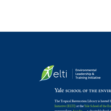
The Tropical Restoration Library is hosted 
Initiative (ELTI)
at the
Yale School of the 
support from
Arcadia
— a charitable fund o