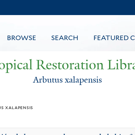
Skip
to
main
content
BROWSE
SEARCH
FEATURED 
opical Restoration Libr
Arbutus xalapensis
FEATURED CONTENT
s xalapensis