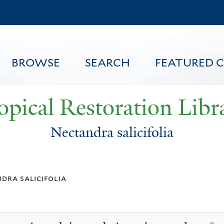
Skip
to
main
content
BROWSE
SEARCH
FEATURED 
opical Restoration Libr
Nectandra salicifolia
FEATURED CONTENT
dra salicifolia