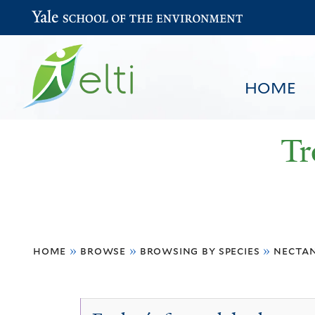
Yale School of the Environment
HOME
Tr
You
HOME
BROWSE
SEARCH
home
»
browse
»
browsing by species
»
nectan
are
here
Nectandra