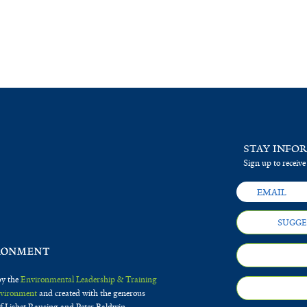
STAY INFO
Sign up to receive
SUGGE
by the
Environmental Leadership & Training
Environment
and created with the generous
f Lisbet Rausing and Peter Baldwin.