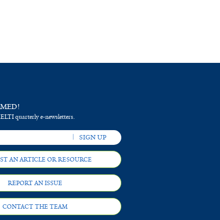
RMED!
 ELTI quarterly e-newsletters.
ST AN ARTICLE OR RESOURCE
REPORT AN ISSUE
CONTACT THE TEAM