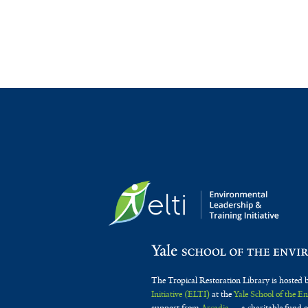
The Tropical Restoration Library is hosted 
Initiative (ELTI)
at the
Yale School of the 
support from
Arcadia
— a charitable fund o