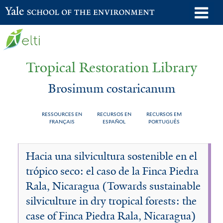
Skip
o
Yale School of the Environment
to
m
main
n
content
Tropical Restoration Library
Brosimum costaricanum
RESSOURCES EN
RECURSOS EN
RECURSOS EM
FRANÇAIS
ESPAÑOL
PORTUGUÊS
Brosimum
You
Hacia una silvicultura sostenible en el
costaricanum
are
trópico seco: el caso de la Finca Piedra
here
Rala, Nicaragua (Towards sustainable
silviculture in dry tropical forests: the
case of Finca Piedra Rala, Nicaragua)