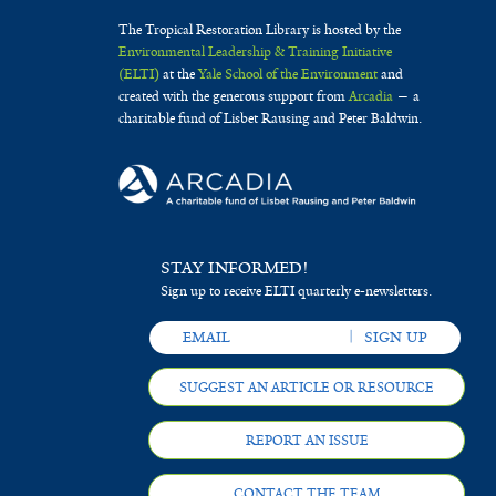
The Tropical Restoration Library is hosted by the
Environmental Leadership & Training Initiative
(ELTI)
at the
Yale School of the Environment
and
created with the generous support from
Arcadia
— a
charitable fund of Lisbet Rausing and Peter Baldwin.
STAY INFORMED!
Sign up to receive ELTI quarterly e-newsletters.
SUGGEST AN ARTICLE OR RESOURCE
REPORT AN ISSUE
CONTACT THE TEAM