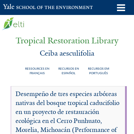
Skip
o
Yale School of the Environment
to
m
main
n
content
Tropical Restoration Library
Ceiba aesculifolia
RESSOURCES EN
RECURSOS EN
RECURSOS EM
FRANÇAIS
ESPAÑOL
PORTUGUÊS
Ceiba
You
Desempeño de tres especies arbóreas
aesculifolia
are
nativas del bosque tropical caducifolio
here
en un proyecto de restauración
ecológica en el Cerro Punhuato,
Morelia, Michoacán (Performance of