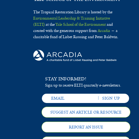
The Tropical Restoration Library is hosted by the
Environmental Leadership & Training Initiative
(ELTI)
at the
Yale School of the Environment
and
created with the generous support from
Arcadia
— a
charitable fund of Lisbet Rausing and Peter Baldwin.
STAY INFORMED!
Sign up to receive ELTI quarterly e-newsletters.
SUGGEST AN ARTICLE OR RESOURCE
REPORT AN ISSUE