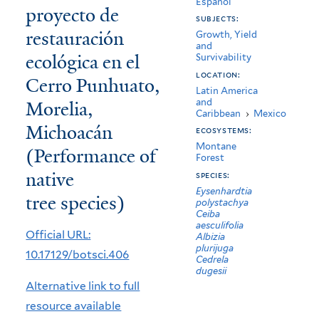
Español
proyecto de
nativas
subjects:
restauración
del
Growth, Yield
and
ecológica en el
Survivability
bosque
location:
Cerro Punhuato,
tropical
Latin America
and
Morelia,
caducifolio
Caribbean
›
Mexico
Michoacán
en
ecosystems:
Montane
(Performance of
un
Forest
native
species:
proyecto
Eysenhardtia
tree species)
polystachya
de
Ceiba
aesculifolia
restauración
Official URL:
Albizia
plurijuga
ecológica
10.17129/botsci.406
Cedrela
dugesii
en
Alternative link to full
el
resource available