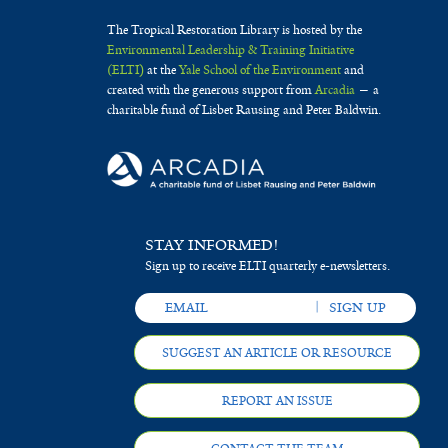
The Tropical Restoration Library is hosted by the
Environmental Leadership & Training Initiative
(ELTI)
at the
Yale School of the Environment
and
created with the generous support from
Arcadia
— a
charitable fund of Lisbet Rausing and Peter Baldwin.
STAY INFORMED!
Sign up to receive ELTI quarterly e-newsletters.
SUGGEST AN ARTICLE OR RESOURCE
REPORT AN ISSUE