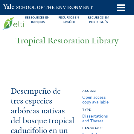
Skip
o
Yale School of the Environment
to
m
RESSOURCES EN
RECURSOS EN
RECURSOS EM
main
FRANÇAIS
ESPAÑOL
PORTUGUÊS
n
content
Tropical Restoration Library
Desempeño
You
Desempeño de
access:
Open access
de
are
tres especies
copy available
tres
here
arbóreas nativas
type:
Dissertations
especies
del bosque tropical
and Theses
caducifolio en un
arbóreas
language: