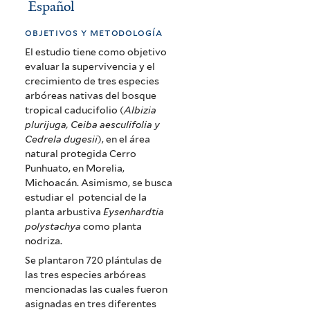
Español
Cerro
Punhuato,
objetivos y metodología
El estudio tiene como objetivo
Morelia,
evaluar la supervivencia y el
Michoacán
crecimiento de tres especies
arbóreas nativas del bosque
(Performance
tropical caducifolio (
Albizia
of
plurijuga, Ceiba aesculifolia
y
Cedrela dugesii
), en el área
native
natural protegida Cerro
Punhuato, en Morelia,
tree
Michoacán. Asimismo, se busca
species)
estudiar el potencial de la
planta arbustiva
Eysenhardtia
polystachya
como planta
nodriza.
Se plantaron 720 plántulas de
las tres especies arbóreas
mencionadas las cuales fueron
asignadas en tres diferentes