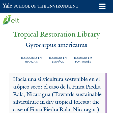
Skip
o
Yale School of the Environment
to
m
main
n
content
Tropical Restoration Library
Gyrocarpus americanus
RESSOURCES EN
RECURSOS EN
RECURSOS EM
FRANÇAIS
ESPAÑOL
PORTUGUÊS
Gyrocarpus
You
Hacia una silvicultura sostenible en el
americanus
are
trópico seco: el caso de la Finca Piedra
here
Rala, Nicaragua (Towards sustainable
silviculture in dry tropical forests: the
case of Finca Piedra Rala, Nicaragua)