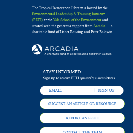
The Tropical Restoration Library is hosted by the
Environmental Leadership & Training Initiative
(ELTI)
at the
Yale School of the Environment
and
created with the generous support from
Arcadia
— a
charitable fund of Lisbet Rausing and Peter Baldwin.
STAY INFORMED!
Sign up to receive ELTI quarterly e-newsletters.
SUGGEST AN ARTICLE OR RESOURCE
REPORT AN ISSUE
CONTACT THE TEAM