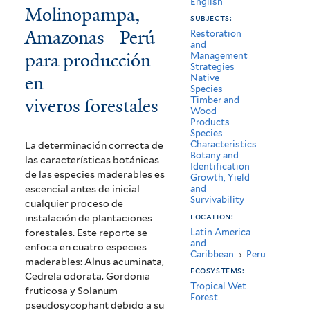
English
Molinopampa,
de
subjects:
Amazonas - Perú
bosques
Restoration
and
para producción
Management
del
Strategies
en
Native
distrito
Species
viveros forestales
Timber and
Molinopampa,
Wood
Products
Amazonas
Species
Characteristics
La determinación correcta de
-
Botany and
las características botánicas
Identification
de las especies maderables es
Perú
Growth, Yield
escencial antes de inicial
and
para
Survivability
cualquier proceso de
location:
instalación de plantaciones
producción
forestales. Este reporte se
Latin America
and
en
enfoca en cuatro especies
Caribbean
›
Peru
maderables: Alnus acuminata,
viveros
ecosystems:
Cedrela odorata, Gordonia
Tropical Wet
fruticosa y Solanum
forestales
Forest
pseudosycophant debido a su