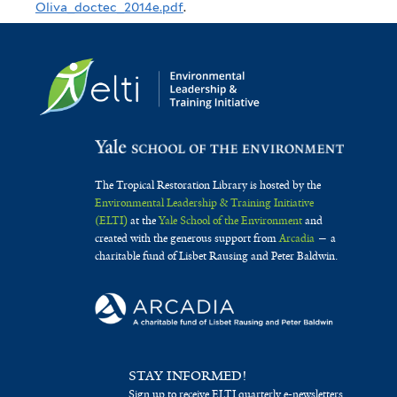
Oliva_doctec_2014e.pdf
.
The Tropical Restoration Library is hosted by the
Environmental Leadership & Training Initiative
(ELTI)
at the
Yale School of the Environment
and
created with the generous support from
Arcadia
— a
charitable fund of Lisbet Rausing and Peter Baldwin.
STAY INFORMED!
Sign up to receive ELTI quarterly e-newsletters.