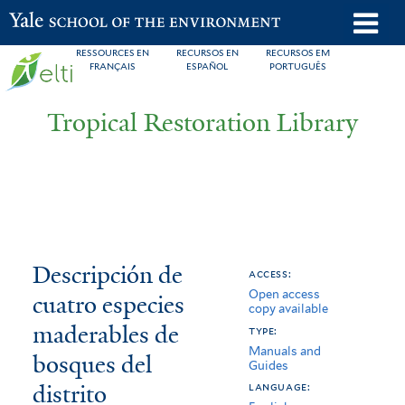
Skip
o
Yale School of the Environment
to
m
RESSOURCES EN
RECURSOS EN
RECURSOS EM
main
FRANÇAIS
ESPAÑOL
PORTUGUÊS
n
content
Tropical Restoration Library
Descripción
You
Descripción de
access:
Open access
de
are
cuatro especies
copy available
cuatro
here
maderables de
type:
Manuals and
especies
bosques del
Guides
distrito
maderables
language: