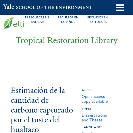
Skip
o
Yale School of the Environment
to
m
RESSOURCES EN
RECURSOS EN
RECURSOS EM
main
FRANÇAIS
ESPAÑOL
PORTUGUÊS
n
content
Tropical Restoration Library
Estimación
You
Estimación de la
access:
Open access
de
are
cantidad de
copy available
la
here
carbono capturado
type:
Dissertations
cantidad
por el fuste del
and Theses
hualtaco
de
language: