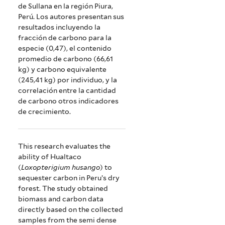
de
de Sullana en la región Piura,
Perú. Los autores presentan sus
Sullana,
resultados incluyendo la
fracción de carbono para la
Piura
especie (0,47), el contenido
-
promedio de carbono (66,61
kg) y carbono equivalente
Perú
(245,41 kg) por individuo, y la
correlación entre la cantidad
de carbono otros indicadores
de crecimiento.
This research evaluates the
ability of Hualtaco
(
Loxopterigium husango
) to
sequester carbon in Peru’s dry
forest. The study obtained
biomass and carbon data
directly based on the collected
samples from the semi dense