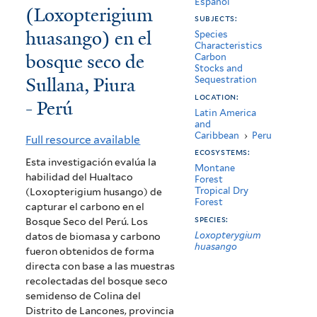
Español
(Loxopterigium
carbono
subjects:
huasango) en el
capturado
Species
Characteristics
bosque seco de
Carbon
por
Stocks and
Sullana, Piura
Sequestration
el
location:
- Perú
fuste
Latin America
and
del
Caribbean
›
Peru
Full resource available
ecosystems:
hualtaco
Esta investigación evalúa la
Montane
habilidad del Hualtaco
(Loxopterigium
Forest
Tropical Dry
(Loxopterigium husango) de
huasango)
Forest
capturar el carbono en el
species:
Bosque Seco del Perú. Los
en
Loxopterygium
datos de biomasa y carbono
huasango
el
fueron obtenidos de forma
directa con base a las muestras
bosque
recolectadas del bosque seco
semidenso de Colina del
seco
Distrito de Lancones, provincia