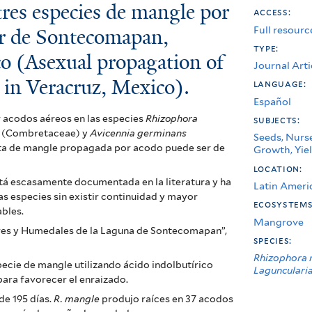
tres especies de mangle por
access:
Full resourc
ar de Sontecomapan,
type:
o (Asexual propagation of
Journal Arti
 in Veracruz, Mexico).
language:
Español
r acodos aéreos en las especies
Rhizophora
subjects:
(Combretaceae) y
Avicennia germinans
Seeds, Nurse
nta de mangle propagada por acodo puede ser de
Growth, Yiel
location:
tá escasamente documentada en la literatura y ha
Latin Ameri
s especies sin existir continuidad y mayor
ecosystem
ables.
Mangrove
lares y Humedales de la Laguna de Sontecomapan”,
species:
Rhizophora 
ecie de mangle utilizando ácido indolbutírico
Lagunculari
para favorecer el enraizado.
de 195 días.
R. mangle
produjo raíces en 37 acodos