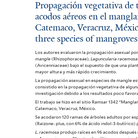
Propagación
Propagación vegetativa de 
vegetativa
acodos aéreos en el mangl
Catemaco, Veracruz, Méxic
de
three species of mangroves
tres
especies
Los autores evaluaron la propagación asexual po
mangle
(Rhizophoraceae),
Laguncularia racemosa
de
(Avicenniaceae) bajo el supuesto de que una pla
mangle
mayor altura y más rápido crecimiento.
La propagación asexual en especies de mangle es
por
consistido en la propagación vegetativa de alguna
investigación debido a los resultados poco favor
acodos
El trabajo se hizo en el sitio Ramsar 1342 “Mang
aéreos
Catemaco, Veracruz, México.
Se acodaron 120 ramas de árboles adultos por esp
en
(Raizone- plus, con 6% de ácido indol-3-butírico) 
el
L. racemosa
produjo raíces en 96 acodos después 