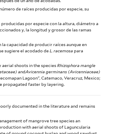
después de un año de acodadas.
l número de raíces producidas por especie, su
 producidas por especie con la altura, diámetro a
eccionados y, la longitud y grosor de las ramas
n la capacidad de producir raíces aunque en
 se sugiere el acodado de
L. racemosa
para
 aerial shoots in the species
Rhizophora mangle
etaceae)
and
Avicennia germinans (Avicenniaceae)
ntecomapan Lagoon", Catemaco, Veracruz, Mexico;
e propagated faster by layering.
oorly documented in the literature and remains
management of mangrove tree species an
production with aerial shoots of Laguncularia
ate of ground coconut burlap and wood sawdust.