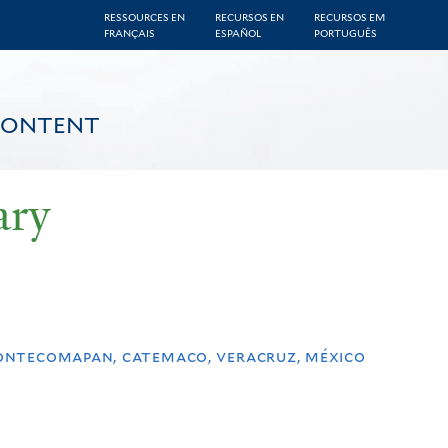
RESSOURCES EN
RECURSOS EN
RECURSOS EM
FRANÇAIS
ESPAÑOL
PORTUGUÊS
CONTENT
ary
sontecomapan, catemaco, veracruz, méxico