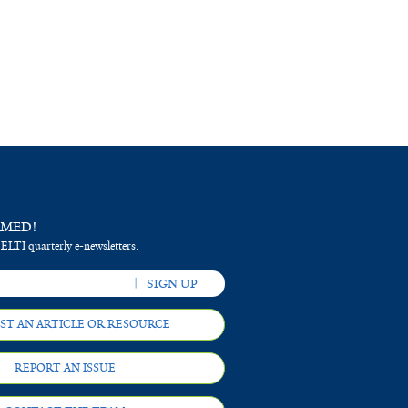
RMED!
 ELTI quarterly e-newsletters.
ST AN ARTICLE OR RESOURCE
REPORT AN ISSUE