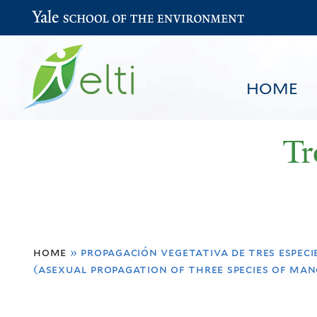
Yale School of the Environment
HOME
Tr
You
HOME
BROWSE
SEARCH
home
»
propagación vegetativa de tres espec
are
(asexual propagation of three species of man
here