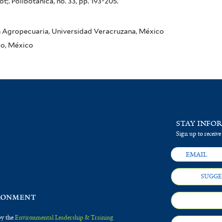
 Polibotánica, no. 33, pp. 193-205.
ón Agropecuaria, Universidad Veracruzana, México
o, México
STAY INFO
Sign up to receive
SUGGE
by the
Environmental Leadership & Training