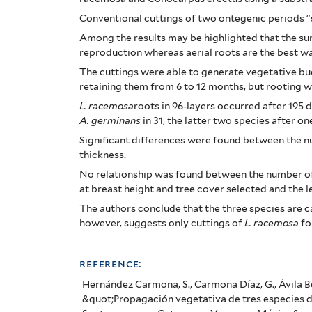
mangroves
Conventional cuttings of two ontegenic periods “
Among the results may be highlighted that the su
in
reproduction whereas aerial roots are the best w
Veracruz,
The cuttings were able to generate vegetative bu
retaining them from 6 to 12 months, but rooting w
Mexico).
L. racemosa
roots in 96-layers occurred after 195 
A. germinans
in 31, the latter two species after on
Significant differences were found between the n
thickness.
No relationship was found between the number of
at breast height and tree cover selected and the 
The authors conclude that the three species are c
however, suggests only cuttings of
L. racemosa
fo
reference:
Hernández Carmona, S., Carmona Díaz, G., Ávila B
&quot;Propagación vegetativa de tres especies 