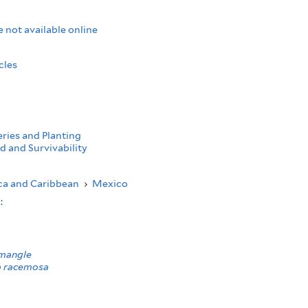
e not available online
cles
ries and Planting
d and Survivability
ca and Caribbean
›
Mexico
s:
mangle
a racemosa