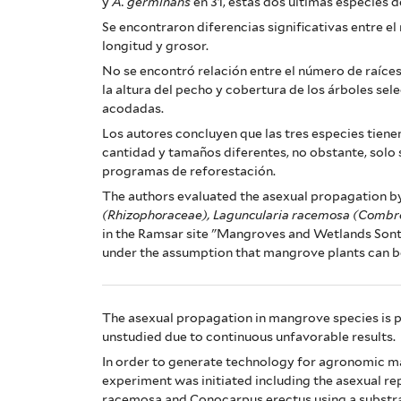
y
A. germinans
en 31, estas dos últimas especies 
manglar
Se encontraron diferencias significativas entre e
de
longitud y grosor.
No se encontró relación entre el número de raíces
Sontecomapan,
la altura del pecho y cobertura de los árboles sel
acodadas.
Catemaco,
Los autores concluyen que las tres especies tiene
Veracruz,
cantidad y tamaños diferentes, no obstante, solo
programas de reforestación.
México
The authors evaluated the asexual propagation by
(Rhizophoraceae), Laguncularia racemosa (Combr
(Asexual
in the Ramsar site "Mangroves and Wetlands So
propagation
under the assumption that mangrove plants can b
of
three
The asexual propagation in mangrove species is p
unstudied due to continuous unfavorable results.
species
In order to generate technology for agronomic 
experiment was initiated including the asexual re
of
racemosa and Conocarpus erectus using a substr