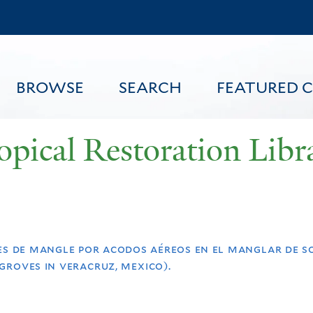
Skip
to
main
content
BROWSE
SEARCH
FEATURED 
opical Restoration Libr
FEATURED CONTENT
ies de mangle por acodos aéreos en el manglar de 
groves in veracruz, mexico).