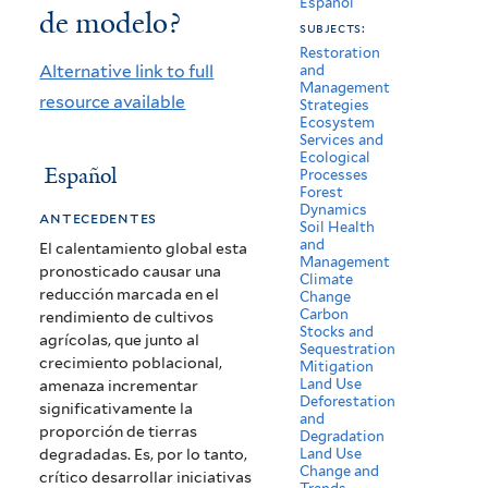
Español
de modelo?
cambiante:
subjects:
¿Es
Restoration
Alternative link to full
and
Management
imprescindible
resource available
Strategies
Ecosystem
un
Services and
Ecological
cambio
Español
Processes
Forest
de
Dynamics
antecedentes
Soil Health
modelo?
and
El calentamiento global esta
Management
pronosticado causar una
Climate
reducción marcada en el
Change
Carbon
rendimiento de cultivos
Stocks and
agrícolas, que junto al
Sequestration
crecimiento poblacional,
Mitigation
Land Use
amenaza incrementar
Deforestation
significativamente la
and
proporción de tierras
Degradation
degradadas. Es, por lo tanto,
Land Use
Change and
crítico desarrollar iniciativas