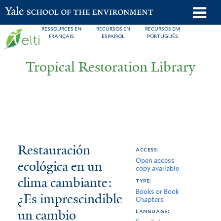
Skip
o
Yale School of the Environment
to
m
RESSOURCES EN
RECURSOS EN
RECURSOS EM
main
FRANÇAIS
ESPAÑOL
PORTUGUÊS
n
content
Tropical Restoration Library
Restauración
You
Restauración
access:
Open access
ecológica
are
ecológica en un
copy available
en
here
clima cambiante:
type:
Books or Book
un
¿Es imprescindible
Chapters
un cambio
clima
language: