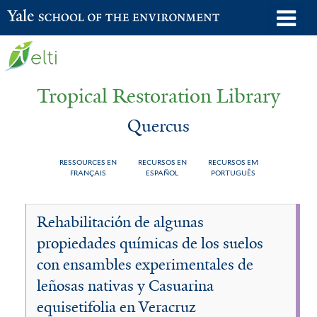
Skip
o
Yale School of the Environment
to
m
main
n
content
Tropical Restoration Library
Quercus
RESSOURCES EN
RECURSOS EN
RECURSOS EM
FRANÇAIS
ESPAÑOL
PORTUGUÊS
Quercus
You
Rehabilitación de algunas
are
propiedades químicas de los suelos
here
con ensambles experimentales de
leñosas nativas y Casuarina
equisetifolia en Veracruz