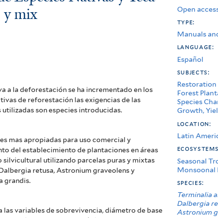
Open access
s y mix
type:
Manuals an
language:
Español
subjects:
Restoration
iva a la deforestación se ha incrementado en los
Forest Plant
tivas de reforestación las exigencias de las
Species Char
utilizadas son especies introducidas.
Growth, Yiel
location:
Latin Ameri
bles mas apropiadas para uso comercial y
ecosystem
to del establecimiento de plantaciones en áreas
 silvicultural utilizando parcelas puras y mixtas
Seasonal Tr
Monsoonal 
Dalbergia retusa, Astronium graveolens y
a grandis.
species:
Terminalia 
Dalbergia r
a las variables de sobrevivencia, diámetro de base
Astronium g