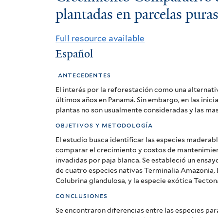
Comparativo
plantadas en parcelas pura
de
Full resource available
Especies
Español
Nativas
antecedentes
y
El interés por la reforestación como una alternat
últimos años en Panamá. Sin embargo, en las inicia
Teca
plantas no son usualmente consideradas y las mas 
plantadas
objetivos y metodología
en
El estudio busca identificar las especies madera
comparar el crecimiento y costos de mantenimien
parcelas
invadidas por paja blanca. Se estableció un ensayo
de cuatro especies nativas Terminalia Amazonia, 
puras
Colubrina glandulosa, y la especie exótica Tecton
y
conclusiones
Se encontraron diferencias entre las especies par