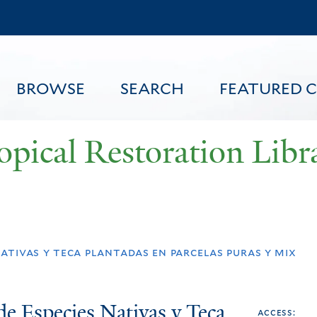
Skip
to
main
content
BROWSE
SEARCH
FEATURED 
opical Restoration Libr
FEATURED CONTENT
ativas y teca plantadas en parcelas puras y mix
e Especies Nativas y Teca
access: