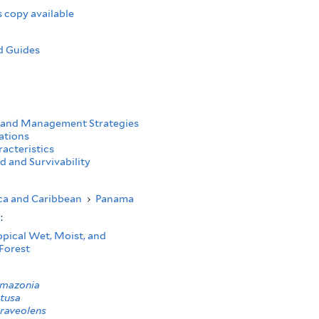
 copy available
d Guides
 and Management Strategies
ations
acteristics
d and Survivability
ca and Caribbean
›
Panama
s:
opical Wet, Moist, and
Forest
amazonia
etusa
raveolens