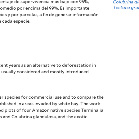
rcentaje de supervivencia más bajo con 95%,
Colubrina g
Tectona gra
promedio por encima del 99%. Es importante
ies y por parcelas, a fin de generar información
e cada especie.
cent years as an alternative to deforestation in
t usually considered and mostly introduced
ber species for commercial use and to compare the
blished in areas invaded by white hay. The work
ixed plots of four Amazon native species Terminalia
 and Colubrina glandulosa, and the exotic