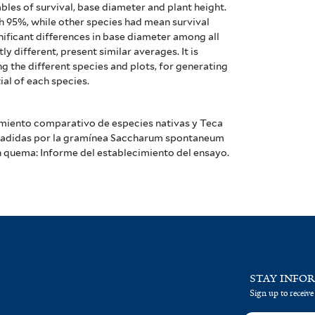
les of survival, base diameter and plant height.
h 95%, while other species had mean survival
ificant differences in base diameter among all
ly different, present similar averages. It is
g the different species and plots, for generating
al of each species.
cimiento comparativo de especies nativas y Teca
invadidas por la gramínea Saccharum spontaneum
n quema: Informe del establecimiento del ensayo.
STAY INFO
Sign up to receive