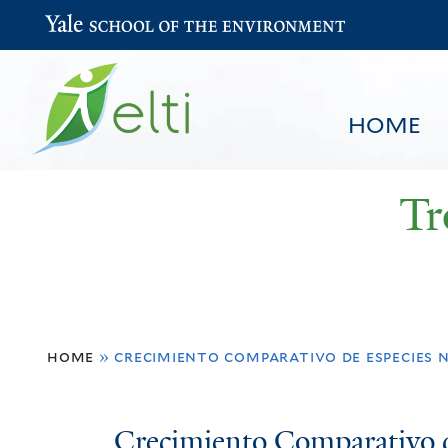
Yale School of the Environment
HOME
Tr
You
HOME
BROWSE
SEARCH
home
»
crecimiento comparativo de especies n
are
here
Crecimiento
Crecimiento Comparativo d