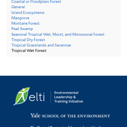
Coastal or Floodplain Forest
General
Island Ecosystems
Mangrove
Montane Forest
Peat Swamp
Seasonal Tropical Wet, Moist, and Monsoonal Forest
Tropical Dry Forest
Tropical Grasslands and Savannas
Tropical Wet Forest