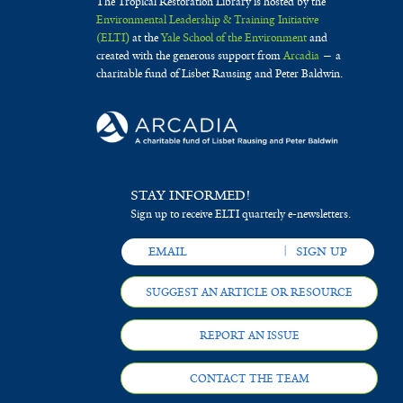
The Tropical Restoration Library is hosted by the
Environmental Leadership & Training Initiative
(ELTI)
at the
Yale School of the Environment
and
created with the generous support from
Arcadia
— a
charitable fund of Lisbet Rausing and Peter Baldwin.
STAY INFORMED!
Sign up to receive ELTI quarterly e-newsletters.
SUGGEST AN ARTICLE OR RESOURCE
REPORT AN ISSUE
CONTACT THE TEAM