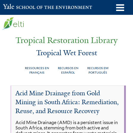
Skip
o
Yale School of the Environment
to
m
main
n
content
Tropical Restoration Library
Tropical Wet Forest
RESSOURCES EN
RECURSOS EN
RECURSOS EM
FRANÇAIS
ESPAÑOL
PORTUGUÊS
Tropical
You
Acid Mine Drainage from Gold
Wet
are
Mining in South Africa: Remediation,
Forest
here
Reuse, and Resource Recovery
Acid Mine Drainage (AMD) is a persistent issue in
South Africa, stemming from both active and