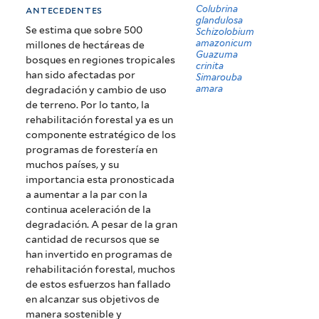
in
Colubrina
antecedentes
glandulosa
the
Se estima que sobre 500
Schizolobium
amazonicum
millones de hectáreas de
Peruvian
Guazuma
bosques en regiones tropicales
crinita
han sido afectadas por
Simarouba
Amazon:
amara
degradación y cambio de uso
Revision
de terreno. Por lo tanto, la
rehabilitación forestal ya es un
of
componente estratégico de los
programas de forestería en
experiences
muchos países, y su
and
importancia esta pronosticada
a aumentar a la par con la
lessons
continua aceleración de la
learned)
degradación. A pesar de la gran
cantidad de recursos que se
han invertido en programas de
rehabilitación forestal, muchos
de estos esfuerzos han fallado
en alcanzar sus objetivos de
manera sostenible y