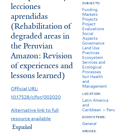
subjects:
lecciones
la
Funding
aprendidas
Amazonia
Markets
Projects
(Rehabilitation of
Project
peruana:
Evaluations
degraded areas in
Social
Revisión
Aspects
the Peruvian
Governance
de
Land Use
Amazon: Revision
Practices
experiencias
Ecosystem
Services and
of experiences and
y
Ecological
Processes
lessons learned)
lecciones
Soil Health
and
aprendidas
Management
Official URL:
location:
(Rehabilitation
10.17528/cifor/002020
Latin America
and
of
Alternative link to full
Caribbean
›
Peru
degraded
ecosystems:
resource available
General
Español
areas
species: