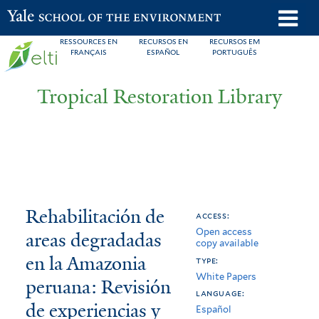
Skip
o
Yale School of the Environment
to
m
RESSOURCES EN
RECURSOS EN
RECURSOS EM
main
FRANÇAIS
ESPAÑOL
PORTUGUÊS
n
content
Tropical Restoration Library
Rehabilitación
You
Rehabilitación de
access:
Open access
de
are
areas degradadas
copy available
areas
here
en la Amazonia
type:
White Papers
degradadas
peruana: Revisión
language:
de experiencias y
en
Español