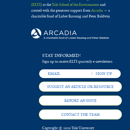
(ELTI)
at the
Yale School of the Environment
and
created with the generous support from
Arcadia
— a
charitable fund of Lisbet Rausing and Peter Baldwin.
STAY INFORMED!
Sign up to receive ELTI quarterly e-newsletters.
SUGGEST AN ARTICLE OR RESOURCE
REPORT AN ISSUE
CONTACT THE TEAM
Copyright © 2020 Yale University