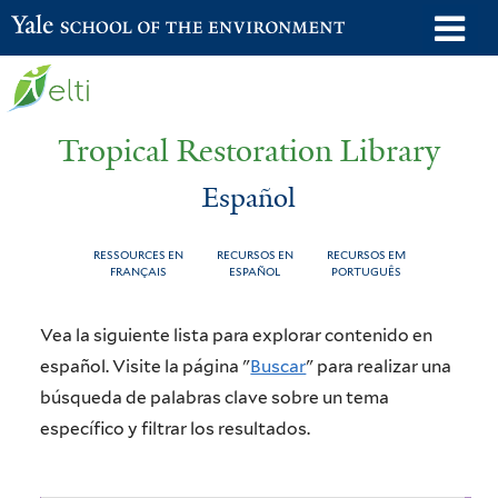
Skip
o
Yale School of the Environment
to
m
main
n
content
Tropical Restoration Library
Español
RESSOURCES EN
RECURSOS EN
RECURSOS EM
FRANÇAIS
ESPAÑOL
PORTUGUÊS
Español
You
Vea la siguiente lista para explorar contenido en
are
español. Visite la página "
Buscar
" para realizar una
búsqueda de palabras clave sobre un tema
here
específico y filtrar los resultados.