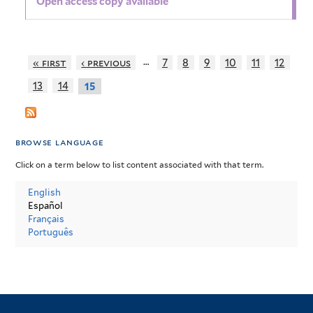
Open access copy available
…
« first
‹ previous
7
8
9
10
11
12
13
14
15
browse language
Click on a term below to list content associated with that term.
English
Español
Français
Português