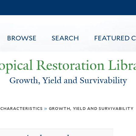
Skip
to
main
content
BROWSE
SEARCH
FEATURED 
opical Restoration Libr
Growth, Yield and Survivability
FEATURED CONTENT
 characteristics
»
growth, yield and survivability