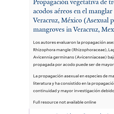
Propagación vegetativa de t
Yield
acodos aéreos en el mangla
and
Veracruz, México (Asexual p
Survivability
mangroves in Veracruz, Mex
Los autores evaluaron la propagación ase
Rhizophora mangle (Rhizophoraceae), La
Avicennia germinans (Avicenniaceae) baj
propagada por acodo puede ser de mayor 
La propagación asexual en especies de m
literatura y ha consistido en la propagació
continuidad y mayor investigación debido 
Full resource not available online