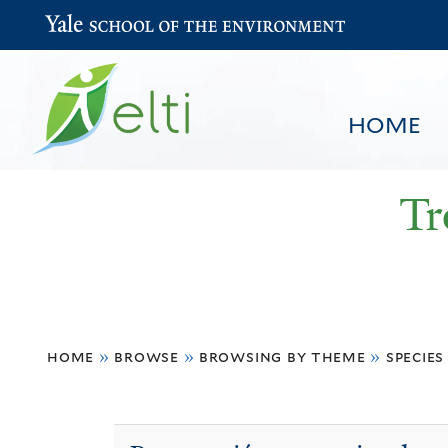
Yale School of the Environment
HOME
Tr
You
HOME
BROWSE
SEARCH
home
»
browse
»
browsing by theme
»
species
are
here
Growth,